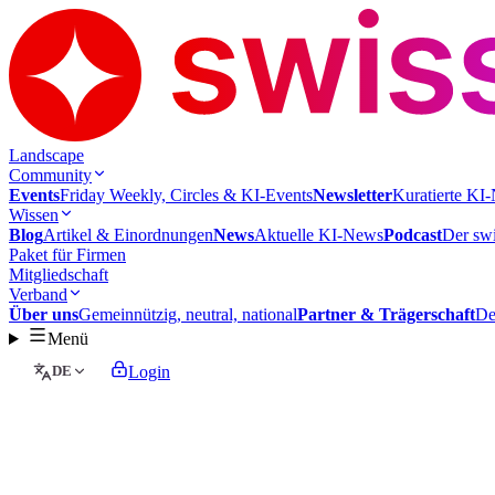
Landscape
Community
Events
Friday Weekly, Circles & KI-Events
Newsletter
Kuratierte KI-
Wissen
Blog
Artikel & Einordnungen
News
Aktuelle KI-News
Podcast
Der swi
Paket für Firmen
Mitgliedschaft
Verband
Über uns
Gemeinnützig, neutral, national
Partner & Trägerschaft
De
Menü
DE
Login