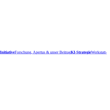
Initiative
Forschung, Apertus & unser Beitrag
KI-Strategie
Werkstatt-